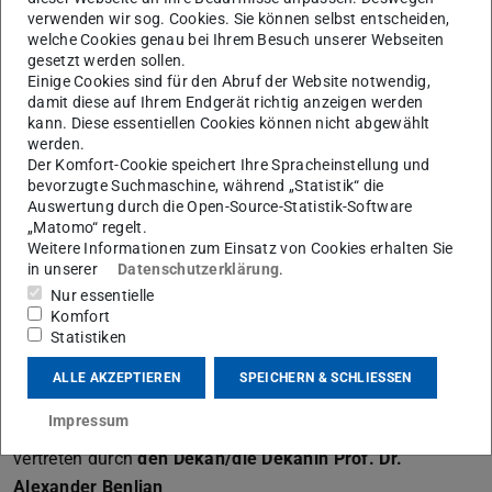
verwenden wir sog. Cookies. Sie können selbst entscheiden,
Technischen Universität Darmstadt vom 05. Dezember
welche Cookies genau bei Ihrem Besuch unserer Webseiten
2004, GVBl. I S. 382, in der Fassung vom 14. Dezember
gesetzt werden sollen.
Einige Cookies sind für den Abruf der Website notwendig,
2009, GVBl. I S. 699) ist sie autonome Universität des
damit diese auf Ihrem Endgerät richtig anzeigen werden
Landes Hessen.
kann. Diese essentiellen Cookies können nicht abgewählt
werden.
Impressum der Technischen Universität Darmstadt
Der Komfort-Cookie speichert Ihre Spracheinstellung und
bevorzugte Suchmaschine, während „Statistik“ die
Auswertung durch die Open-Source-Statistik-Software
Verantwortlich für die Website des
„Matomo“ regelt.
Fachbereichs Gründungsmanagement:
Weitere Informationen zum Einsatz von Cookies erhalten Sie
in unserer
Datenschutzerklärung
.
Technische Universität Darmstadt
Nur essentielle
Dr.
Sven Siebeneicher
Komfort
Hochschulstraße 1
Statistiken
64289
Darmstadt
ALLE AKZEPTIEREN
SPEICHERN & SCHLIESSEN
+49 6151-16-20986
sven.siebeneicher@tu-...
Impressum
vertreten durch
den Dekan/die Dekanin Prof. Dr.
Alexander Benlian