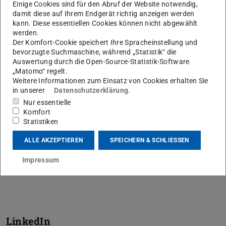
Einige Cookies sind für den Abruf der Website notwendig,
damit diese auf Ihrem Endgerät richtig anzeigen werden
kann. Diese essentiellen Cookies können nicht abgewählt
werden.
Der Komfort-Cookie speichert Ihre Spracheinstellung und
bevorzugte Suchmaschine, während „Statistik“ die
Wissenschaftlicher Mitarbeiter am Fachgebiet
Auswertung durch die Open-Source-Statistik-Software
Entrepreneurship
„Matomo“ regelt.
Weitere Informationen zum Einsatz von Cookies erhalten Sie
in unserer
Datenschutzerklärung
.
Kontakt
Nur essentielle
sven.siebeneicher@tu-...
Komfort
Statistiken
+49 6151-16-20986
ALLE AKZEPTIEREN
SPEICHERN & SCHLIESSEN
S1|03 465
Hochschulstraße 1
Impressum
64289
Darmstadt
LinkedIn