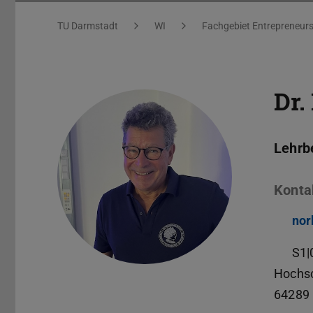
Sie befinden sich hier:
TU Darmstadt
WI
Fachgebiet Entrepreneurs
Dr.
Lehrb
Konta
nor
S1|
Hochsc
64289