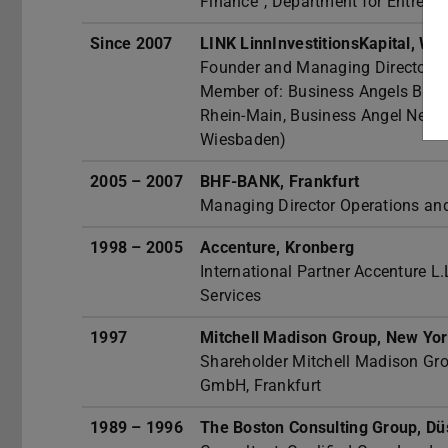
Finance”, Department for Entrepre
Since 2007
LINK LinnInvestitionsKapital, Wi
Founder and Managing Director
Member of: Business Angels Berli
Rhein-Main, Business Angel Netwo
Wiesbaden)
2005 – 2007
BHF-BANK, Frankfurt
Managing Director Operations and
1998 – 2005
Accenture, Kronberg
International Partner Accenture L
Services
1997
Mitchell Madison Group, New Yor
Shareholder Mitchell Madison Gro
GmbH, Frankfurt
1989 – 1996
The Boston Consulting Group, Dü