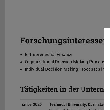
Forschungsinteressen
Entrepreneurial Finance
Organizational Decision Making Processes 
Individual Decision Making Processes in E
Tätigkeiten in der Untern
since 2020
Technical University, Darmstadt
,