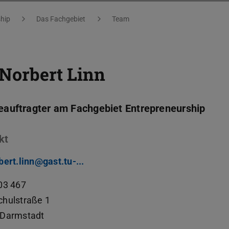
hip
Das Fachgebiet
Team
Norbert Linn
eauftragter am Fachgebiet Entrepreneurship
kt
bert.linn@gast.tu-...
03 467
hulstraße 1
Darmstadt