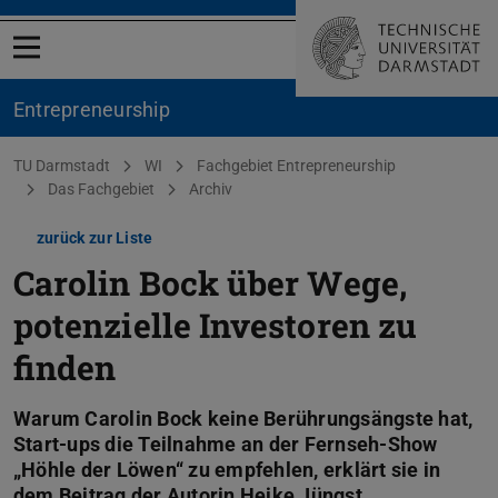
Menü öffnen
Entrepreneurship
Sie befinden sich hier:
TU Darmstadt
WI
Fachgebiet Entrepreneurship
Das Fachgebiet
Archiv
zurück zur Liste
Carolin Bock über Wege,
potenzielle Investoren zu
finden
Warum Carolin Bock keine Berührungsängste hat,
Start-ups die Teilnahme an der Fernseh-Show
„Höhle der Löwen“ zu empfehlen, erklärt sie in
dem Beitrag der Autorin Heike Jüngst