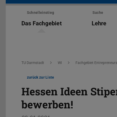
Menü
überspringen
Schnelleinstieg
Suche
Das Fachgebiet
Lehre
Sie befinden sich hier:
TU Darmstadt
WI
Fachgebiet Entrepreneurs
zurück zur Liste
Hessen Ideen Stipe
bewerben!