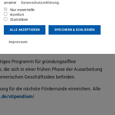
unserer
Datenschutzerklärung
.
Nur essentielle
Komfort
Statistiken
ALLE AKZEPTIEREN
SPEICHERN & SCHLIESSEN
ünden willst?
Impressum
n Stipendium!
atiges Programm für gründungsaffine
die sich in einer frühen Phase der Ausarbeitung
ehmerischen Geschäftsidee befinden.
ng für die nächste Förderrunde einreichen. Alle
n.de/stipendium/