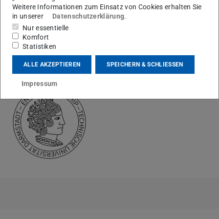
shapes venture capital syndicates.
Weitere Informationen zum Einsatz von Cookies erhalten Sie
in unserer
Datenschutzerklärung
.
Bock, Carolin; Tatomir, Simon: No wisdom of the crowd?
Nur essentielle
– Why early-stage firms choose equity crowdfunding and
Komfort
Statistiken
how it impacts their performance.
ALLE AKZEPTIEREN
SPEICHERN & SCHLIESSEN
Impressum