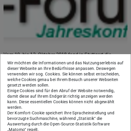
Vom 10. bis 12. Oktober 2018 fand in Stuttgart die
mittlerweile 22. interdisziplinäre Jahreskonferenz zu
Wir möchten die Informationen und das Nutzungserlebnis auf
dieser Webseite an Ihre Bedürfnisse anpassen. Deswegen
Entrepreneurship, Innovation und Mittelstand (G-Forum)
verwenden wir sog. Cookies. Sie können selbst entscheiden,
statt.
welche Cookies genau bei Ihrem Besuch unserer Webseiten
gesetzt werden sollen.
Prof. Dr. Carolin Bock stellte auf dieser Konferenz gleich
Einige Cookies sind für den Abruf der Website notwendig,
zwei Beiträge aus der aktuellen Forschung des
damit diese auf Ihrem Endgerät richtig anzeigen werden
kann. Diese essentiellen Cookies können nicht abgewählt
Fachgebiets für Entrepreneurship vor. Prof. Dr. Carolin
werden.
Bock stellte die folgenden Forschungsbeiträge vor:
Der Komfort-Cookie speichert Ihre Spracheinstellung und
bevorzugte Suchmaschine, während „Statistik“ die
Thies, Ferdinand; Huber, Alexander, Bock, Carolin; Benlian,
Auswertung durch die Open-Source-Statistik-Software
Alexander (2018): In crowd we trust: How crowdfunding
„Matomo“ regelt.