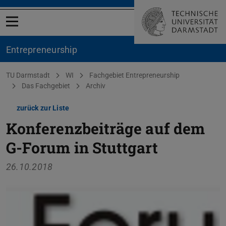
Menü öffnen
Entrepreneurship
Sie befinden sich hier:
TU Darmstadt
WI
Fachgebiet Entrepreneurship
Das Fachgebiet
Archiv
zurück zur Liste
Konferenzbeiträge auf dem
G-Forum in Stuttgart
26.10.2018